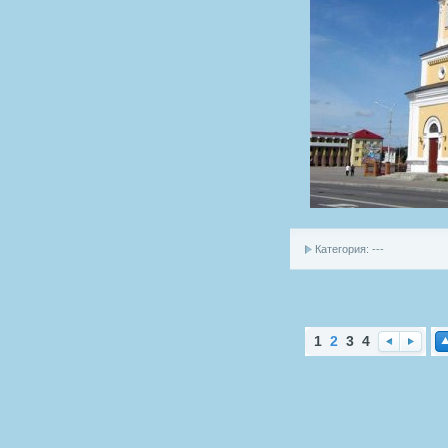
Категория: ---
1
2
3
4
Наз
Впе
На
ад
ред
ер