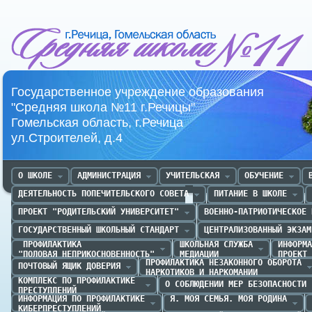
Средняя школа №11 г.Речица
Государственное учреждение образования
"Средняя школа №11 г.Речицы"
Гомельская область, г.Речица
ул.Строителей, д.4
О ШКОЛЕ
АДМИНИСТРАЦИЯ
УЧИТЕЛЬСКАЯ
ОБУЧЕНИЕ
ДЕЯТЕЛЬНОСТЬ ПОПЕЧИТЕЛЬСКОГО СОВЕТА
ПИТАНИЕ В ШКОЛЕ
ПРОЕКТ "РОДИТЕЛЬСКИЙ УНИВЕРСИТЕТ"
ВОЕННО-ПАТРИОТИЧЕСКОЕ 
ГОСУДАРСТВЕННЫЙ ШКОЛЬНЫЙ СТАНДАРТ
ЦЕНТРАЛИЗОВАННЫЙ ЭКЗАМ
 ПРОФИЛАКТИКА 

ШКОЛЬНАЯ СЛУЖБА

ИНФОРМА
"ПОЛОВАЯ НЕПРИКОСНОВЕННОСТЬ"
МЕДИАЦИИ
ПРОЕКТ 
ПРОФИЛАКТИКА НЕЗАКОННОГО ОБОРОТА

ПОЧТОВЫЙ ЯЩИК ДОВЕРИЯ
НАРКОТИКОВ И НАРКОМАНИИ
КОМПЛЕКС ПО ПРОФИЛАКТИКЕ 

О СОБЛЮДЕНИИ МЕР БЕЗОПАСНОСТИ
ПРЕСТУПЛЕНИЙ
ИНФОРМАЦИЯ ПО ПРОФИЛАКТИКЕ

Я. МОЯ СЕМЬЯ. МОЯ РОДИНА
КИБЕРПРЕСТУПЛЕНИЙ