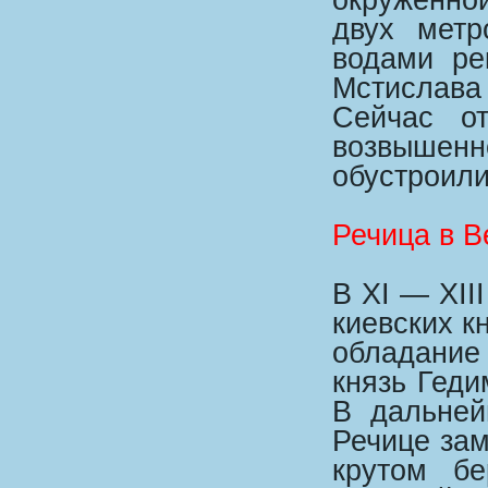
двух мет
водами ре
Мстислава
Сейчас о
возвышен
обустроили
Речица в В
В XI — XII
киевских к
обладание
князь Геди
В дальней
Речице зам
крутом б