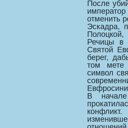
После убий
император 
отменить р
Эскадра, 
Полоцкой,
Речицы в 
Святой Ев
берег, да
том мете 
символ свя
современ
Евфросини
В начале
прокатилас
конфлик
изменивше
отношений