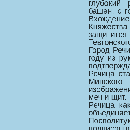
глубокий 
башен, с 
Вхождение
Княжества
защитится
Тевтонског
Город Речи
году из ру
подтвержда
Речица ст
Минского
изображен
меч и щит.
Речица ка
объединяе
Посполи
подписанно