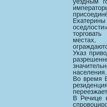
уездным г
императо
присоедин
Екатерин
оседлост
торговат
местах,
ограждают
Указ приво
разрешенн
значитель
населения.
Во время 
резиденц
переезжает
В Речице 
спровоцир