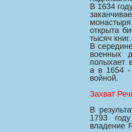
В 1634 год
заканчив
монастыря
открыта би
тысяч книг.
В середине
военных д
полыхает в
а в 1654 
войной.
Захват Ре
В результ
1793 году
владение 