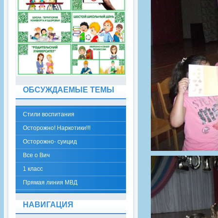
ОБСУЖДАЕМЫЕ ТЕМЫ
Стили воспитания
Осторожно! Наркотики!!!
Осторожно- суицид
Все о Вич
1 класс
Прямая линия МВД
НАВИГАЦИЯ