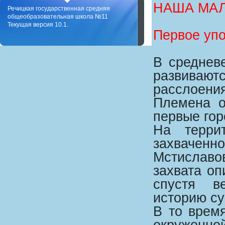
НАША МА
Речицкая государственная средняя
общеобразовательная школа №11
Текущая версия 10.1.
Первое уп
В среднев
развивают
расслоени
Племена о
первые гор
На терри
захваченн
Мстиславо
захвата оп
спустя в
историю су
В то врем
окруженно