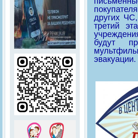
письменны
покупателя
других ЧС,
третий эт
учреждени
будут п
мультфиль
эвакуации.