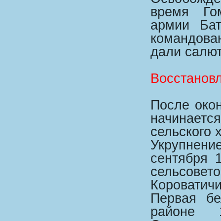
время Гом
армии Бат
командован
дали салют
Восстанов
После око
начинаетс
сельского 
Укрупнен
сентября 
сельсовет
Короватичи
Первая бе
районе 