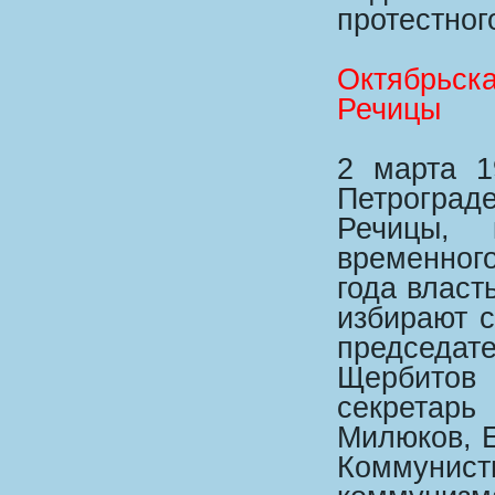
протестног
Октябрьск
Речицы
2 марта 1
Петрогра
Речицы, 
временного
года власт
избирают с
председа
Щербитов 
секретарь
Милюков, Е
Коммунист