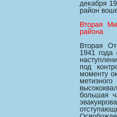
декабря 19
район воше
Вторая Ми
района
Вторая От
1941 года 
наступлен
под контр
моменту ок
метиз
высококв
большая ч
эвакуир
отступающи
Освобожд