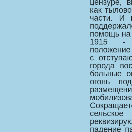
цензуре, 
как тылов
части. И 
поддержа
помощь на 
1915 - т
положение
с отступа
города во
больные о
огонь по
размещени
мобилиз
Сокращае
сельское
реквизир
падение п