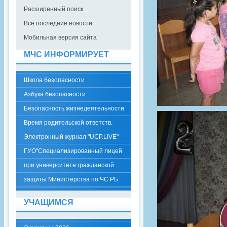
Расширенный поиск
Все последние новости
Мобильная версия сайта
МЧС ИНФОРМИРУЕТ
Школа безопасности
Азбука безопасности
Безопасность жизнедеятельности
Время родительской ответств.
Электронный журнал "UCP.LIVE"
ГУО"Специализированный лицей
при университете гражданской
защиты Министерства по ЧС РБ
УЧАЩИМСЯ