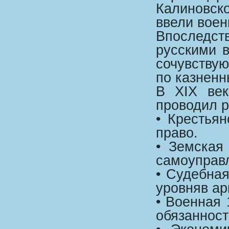
Калиновск
ввели воен
Впоследст
русскими в
сочувству
по казненн
В XIX век
проводил 
• Крестья
право.
• Земская
самоуправл
• Судебная
уровняв ар
• Военная 
обязанност