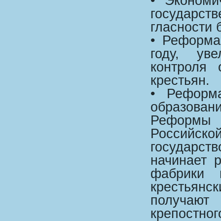
• Экономи
государс
гласности 
• Реформа
году, ув
контроля 
крестьян.
• Реформ
образовани
Реформы
Российско
государст
начинает 
фабрики 
крестьянс
получают
крепостног