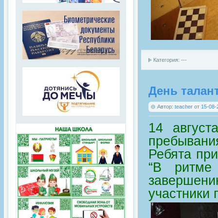
Категория: ---
День талан
Автор:
teacher
от
15-08-
14 август
пребывани
Ребята при
“В ритме
завершен
участники 