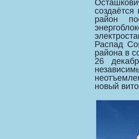
Осташков
создаётся
район по
энергоб
электроста
Распад Со
района в с
26 декабр
независи
неотъемл
новый вито