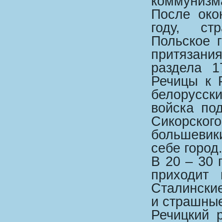
коммунизм
После око
году, ст
Польское 
притязания
раздела 1
Речицы к 
белорусск
войска по
Сикорског
большевик
себе город
В 20 – 30
приходит 
Сталински
и страшны
Речицкий 