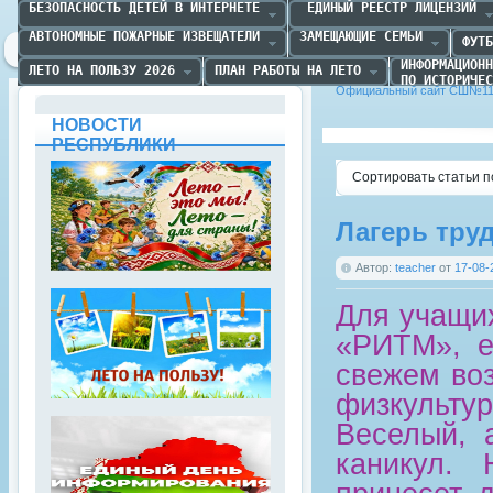
БЕЗОПАСНОСТЬ ДЕТЕЙ В ИНТЕРНЕТЕ
 ЕДИНЫЙ РЕЕСТР ЛИЦЕНЗИЙ
АВТОНОМНЫЕ ПОЖАРНЫЕ ИЗВЕЩАТЕЛИ
ЗАМЕЩАЮЩИЕ СЕМЬИ
ФУТБ
ИНФОРМАЦИОНН
ЛЕТО НА ПОЛЬЗУ 2026
ПЛАН РАБОТЫ НА ЛЕТО
ПО ИСТОРИЧЕС
Официальный сайт СШ№11 
НОВОСТИ
РЕСПУБЛИКИ
Сортировать статьи п
Лагерь тру
Автор:
teacher
от
17-08-
Для учащи
«РИТМ», е
свежем воз
физкульт
Веселый, 
каникул. 