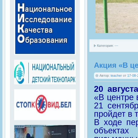
Категория: ---
Акция «В ц
Автор:
teacher
от
17-08-
20 август
«В центре 
21 сентяб
пройдет в т
В ходе пе
объектах