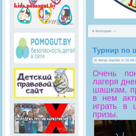
Категория: ---
Турнир по 
Автор:
teacher
от
15-08-
Очень пон
лагеря дне
шашкам, п
в нем акт
играть в 
призы.