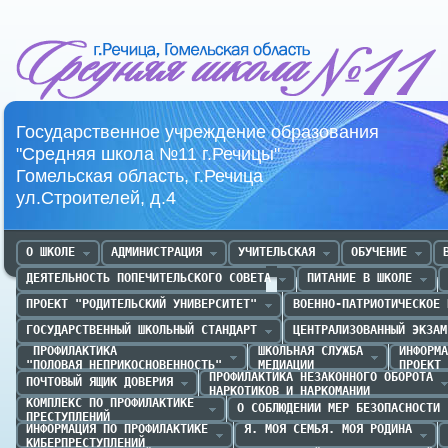
Средняя школа №11 г.Речица
Государственное учреждение образования
"Средняя школа №11 г.Речицы"
Гомельская область, г.Речица
ул.Строителей, д.4
О ШКОЛЕ
АДМИНИСТРАЦИЯ
УЧИТЕЛЬСКАЯ
ОБУЧЕНИЕ
ДЕЯТЕЛЬНОСТЬ ПОПЕЧИТЕЛЬСКОГО СОВЕТА
ПИТАНИЕ В ШКОЛЕ
ПРОЕКТ "РОДИТЕЛЬСКИЙ УНИВЕРСИТЕТ"
ВОЕННО-ПАТРИОТИЧЕСКОЕ 
ГОСУДАРСТВЕННЫЙ ШКОЛЬНЫЙ СТАНДАРТ
ЦЕНТРАЛИЗОВАННЫЙ ЭКЗАМ
 ПРОФИЛАКТИКА 

ШКОЛЬНАЯ СЛУЖБА

ИНФОРМА
"ПОЛОВАЯ НЕПРИКОСНОВЕННОСТЬ"
МЕДИАЦИИ
ПРОЕКТ 
ПРОФИЛАКТИКА НЕЗАКОННОГО ОБОРОТА

ПОЧТОВЫЙ ЯЩИК ДОВЕРИЯ
НАРКОТИКОВ И НАРКОМАНИИ
КОМПЛЕКС ПО ПРОФИЛАКТИКЕ 

О СОБЛЮДЕНИИ МЕР БЕЗОПАСНОСТИ
ПРЕСТУПЛЕНИЙ
ИНФОРМАЦИЯ ПО ПРОФИЛАКТИКЕ

Я. МОЯ СЕМЬЯ. МОЯ РОДИНА
КИБЕРПРЕСТУПЛЕНИЙ