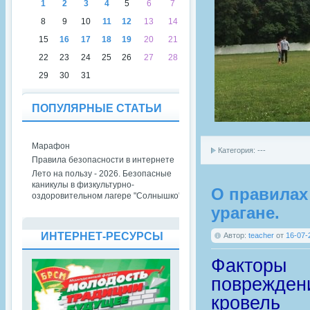
1
2
3
4
5
6
7
8
9
10
11
12
13
14
15
16
17
18
19
20
21
22
23
24
25
26
27
28
29
30
31
ПОПУЛЯРНЫЕ СТАТЬИ
Марафон
Категория: ---
Правила безопасности в интернете
Лето на пользу - 2026. Безопасные
каникулы в физкультурно-
О правилах
оздоровительном лагере "Солнышко"
урагане.
ИНТЕРНЕТ-РЕСУРСЫ
Автор:
teacher
от
16-07-
Факторы 
поврежден
кровель 