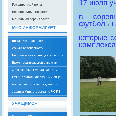
17 июля у
Расширенный поиск
Все последние новости
в сорев
Мобильная версия сайта
футбольн
МЧС ИНФОРМИРУЕТ
которые с
Школа безопасности
комплекса
Азбука безопасности
Безопасность жизнедеятельности
Время родительской ответств.
Электронный журнал "UCP.LIVE"
ГУО"Специализированный лицей
при университете гражданской
защиты Министерства по ЧС РБ
УЧАЩИМСЯ