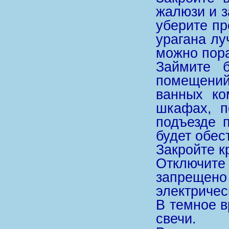
жалюзи и з
уберите пр
урагана лу
можно пора
Займите б
помещений
ванных ко
шкафах, п
подъезде 
будет обес
Закройте к
Отключите
запреще
электричес
В темное в
свечи.