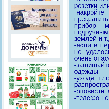
розетки ил
-накройте
прекрати
прибор м
подручным
землей и т.
-если в п
не удалос
очень опас
-защищайт
одежды.
-уходя, пл
распростр
-оповестит
-телефон с