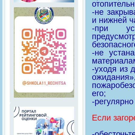
отопительн
-не закрыв
и нижней ч
-при уст
предусм
безопасног
-не устан
материала
-уходя из 
ожидания
пожаробез
его;
-регулярно
Если загор
-обесточь