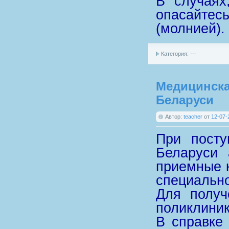
В случаях
опасайтес
(молнией).
Категория: ---
Медицинска
Беларуси
Автор:
teacher
от
12-07-
При посту
Беларуси 
приемные 
специально
Для получ
поликлиник
В справке