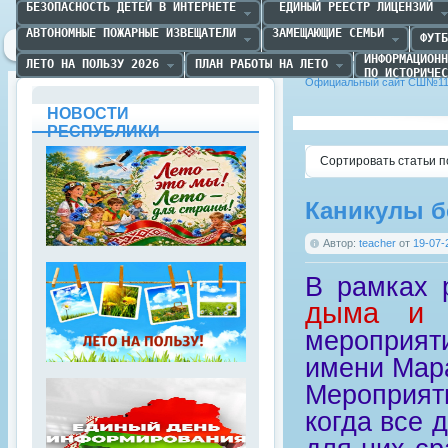
БЕЗОПАСНОСТЬ ДЕТЕЙ В ИНТЕРНЕТЕ
 ЕДИНЫЙ РЕЕСТР ЛИЦЕНЗИЙ
АВТОНОМНЫЕ ПОЖАРНЫЕ ИЗВЕЩАТЕЛИ
ЗАМЕЩАЮЩИЕ СЕМЬИ
ФУТБ
ИНФОРМАЦИОНН
ЛЕТО НА ПОЛЬЗУ 2026
ПЛАН РАБОТЫ НА ЛЕТО
ПО ИСТОРИЧЕС
Официальный сайт СШ№11 
НОВОСТИ
РЕСПУБЛИКИ
Сортировать статьи п
Каникулы б
Автор:
teacher
от
19-07-
В рамках 
дыма и 
мероприят
имени Мара
Мероприят
когда все 