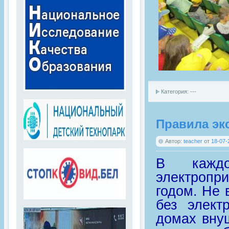
Категория: ---
Правила эк
Автор:
teacher
от
18-07-
В каждо
электропри
годом. Не
без элект
домах вну