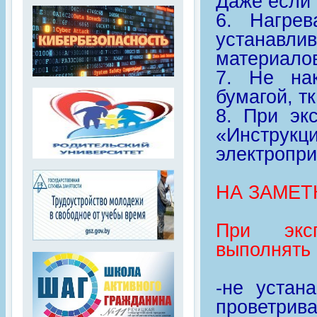
Даже если 
6. Нагре
устанавл
материало
7. Не нак
бумагой, т
8. При эк
«Инструкц
электропри
НА ЗАМЕТ
При эксп
выполнять
-не устан
проветрив