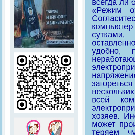
всегда ли 
«Режим о
Согласите
компьютер
сутками,
оставленн
удобно, 
неработа
электроп
напряжение
загоретьс
нескольких
всей ком
электроп
хозяев. И
может прои
теряем ч