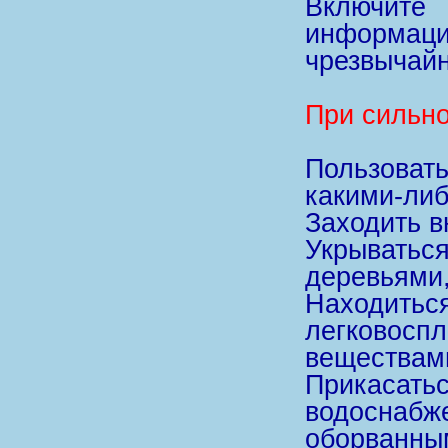
Включит
информаци
чрезвычай
При сильно
Пользова
какими-либ
Заходить в
Укрывать
деревьями,
Находитьс
легково
веществам
Прикаса
водоснабже
оборванны