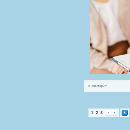
Категория: ---
1
2
3
Наз
Впе
Нав
ад
ред
ерх