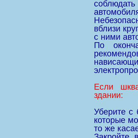
соблюдать
автомобиля
Небезопас
вблизи кру
с ними авт
По оконч
рекомендо
нависаю
электропро
Если шква
здании:
Уберите с 
которые мо
то же каса
Закройте 