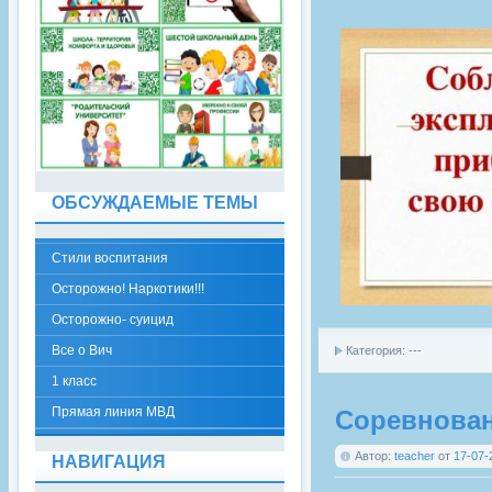
ОБСУЖДАЕМЫЕ ТЕМЫ
Стили воспитания
Осторожно! Наркотики!!!
Осторожно- суицид
Все о Вич
Категория: ---
1 класс
Прямая линия МВД
Соревнован
Автор:
teacher
от
17-07-
НАВИГАЦИЯ