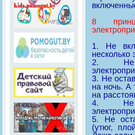
включенные
8 принци
электропри
1. Не вкл
несколько 
2. Не 
электропр
3. Не оста
на ночь. А
на расстоян
4. Не 
электропр
5. Не ост
(утюг, пло