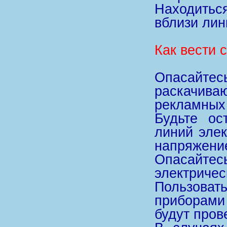
Находить
вблизи лин
Как вести 
Опасай
раскачив
рекламных 
Будьте ос
линий элек
напряжени
Опасайтес
электричес
Пользова
приборами
будут пров