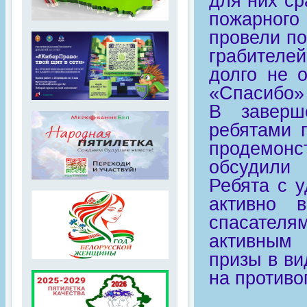
для них ср
пожарного
провели п
грабителе
долго не 
«Спасибо»
В заверш
ребятами 
продемон
обсудили 
Ребята с у
активно 
спасател
активным
призы в ви
на противо