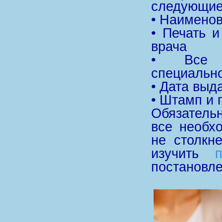
следующие
• Наимено
• Печать 
врача
• Все 
специально
• Дата выд
• Штамп и 
Обязательн
все необх
не столкн
изучить
постановл