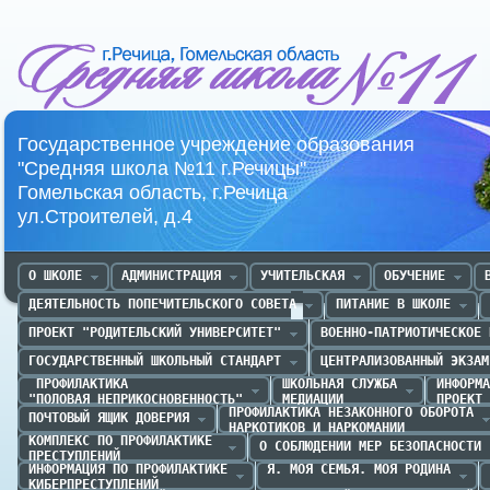
Средняя школа №11 г.Речица
Государственное учреждение образования
"Средняя школа №11 г.Речицы"
Гомельская область, г.Речица
ул.Строителей, д.4
О ШКОЛЕ
АДМИНИСТРАЦИЯ
УЧИТЕЛЬСКАЯ
ОБУЧЕНИЕ
ДЕЯТЕЛЬНОСТЬ ПОПЕЧИТЕЛЬСКОГО СОВЕТА
ПИТАНИЕ В ШКОЛЕ
ПРОЕКТ "РОДИТЕЛЬСКИЙ УНИВЕРСИТЕТ"
ВОЕННО-ПАТРИОТИЧЕСКОЕ 
ГОСУДАРСТВЕННЫЙ ШКОЛЬНЫЙ СТАНДАРТ
ЦЕНТРАЛИЗОВАННЫЙ ЭКЗАМ
 ПРОФИЛАКТИКА 

ШКОЛЬНАЯ СЛУЖБА

ИНФОРМА
"ПОЛОВАЯ НЕПРИКОСНОВЕННОСТЬ"
МЕДИАЦИИ
ПРОЕКТ 
ПРОФИЛАКТИКА НЕЗАКОННОГО ОБОРОТА

ПОЧТОВЫЙ ЯЩИК ДОВЕРИЯ
НАРКОТИКОВ И НАРКОМАНИИ
КОМПЛЕКС ПО ПРОФИЛАКТИКЕ 

О СОБЛЮДЕНИИ МЕР БЕЗОПАСНОСТИ
ПРЕСТУПЛЕНИЙ
ИНФОРМАЦИЯ ПО ПРОФИЛАКТИКЕ

Я. МОЯ СЕМЬЯ. МОЯ РОДИНА
КИБЕРПРЕСТУПЛЕНИЙ