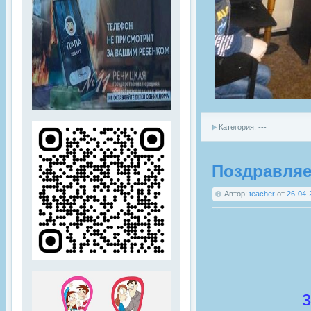
Категория: ---
Поздравляе
Автор:
teacher
от
26-04-