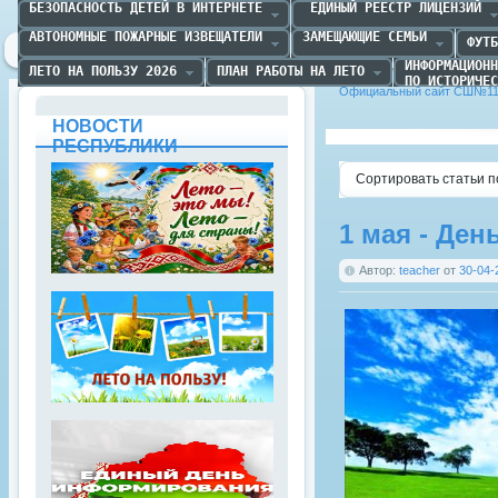
БЕЗОПАСНОСТЬ ДЕТЕЙ В ИНТЕРНЕТЕ
 ЕДИНЫЙ РЕЕСТР ЛИЦЕНЗИЙ
АВТОНОМНЫЕ ПОЖАРНЫЕ ИЗВЕЩАТЕЛИ
ЗАМЕЩАЮЩИЕ СЕМЬИ
ФУТБ
ИНФОРМАЦИОНН
ЛЕТО НА ПОЛЬЗУ 2026
ПЛАН РАБОТЫ НА ЛЕТО
ПО ИСТОРИЧЕС
Официальный сайт СШ№11 
НОВОСТИ
РЕСПУБЛИКИ
Сортировать статьи п
1 мая - Ден
Автор:
teacher
от
30-04-