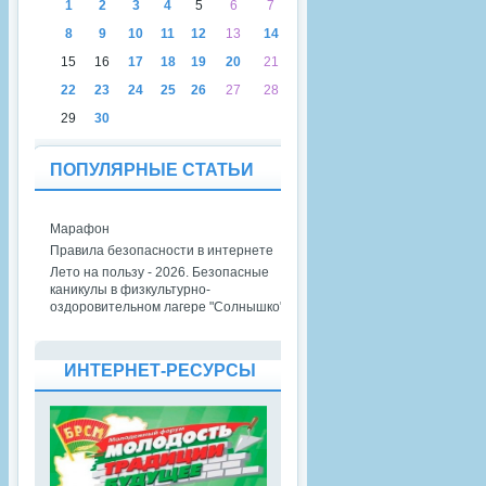
1
2
3
4
5
6
7
8
9
10
11
12
13
14
15
16
17
18
19
20
21
22
23
24
25
26
27
28
29
30
ПОПУЛЯРНЫЕ СТАТЬИ
Марафон
Правила безопасности в интернете
Лето на пользу - 2026. Безопасные
каникулы в физкультурно-
оздоровительном лагере "Солнышко"
ИНТЕРНЕТ-РЕСУРСЫ