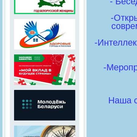
- Бесе
-Откр
совре
-Интеллек
-Меропр
Наша с