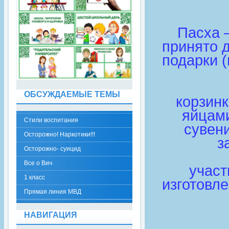
Пасха 
принято д
подарки 
ОБСУЖДАЕМЫЕ ТЕМЫ
корзин
яйцами
Стили воспитания
сувени
Осторожно! Наркотики!!!
з
Осторожно- суицид
Все о Вич
участ
1 класс
изготовл
Прямая линия МВД
НАВИГАЦИЯ