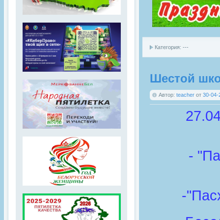
Категория: ---
Шестой шко
Автор:
teacher
от
30-04-
27.0
- "П
-"Пас