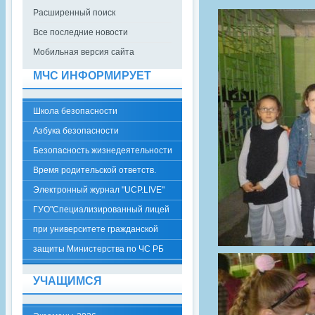
Расширенный поиск
Все последние новости
Мобильная версия сайта
МЧС ИНФОРМИРУЕТ
Школа безопасности
Азбука безопасности
Безопасность жизнедеятельности
Время родительской ответств.
Электронный журнал "UCP.LIVE"
ГУО"Специализированный лицей
при университете гражданской
защиты Министерства по ЧС РБ
УЧАЩИМСЯ