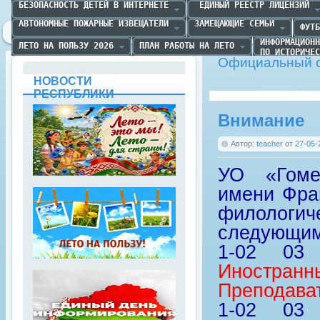
БЕЗОПАСНОСТЬ ДЕТЕЙ В ИНТЕРНЕТЕ
 ЕДИНЫЙ РЕЕСТР ЛИЦЕНЗИЙ
АВТОНОМНЫЕ ПОЖАРНЫЕ ИЗВЕЩАТЕЛИ
ЗАМЕЩАЮЩИЕ СЕМЬИ
ФУТБ
ИНФОРМАЦИОНН
ЛЕТО НА ПОЛЬЗУ 2026
ПЛАН РАБОТЫ НА ЛЕТО
ПО ИСТОРИЧЕС
Официальный с
НОВОСТИ
РЕСПУБЛИКИ
Внимание
Автор:
teacher
от
27-05-
УО «Гомел
имени Фра
филологи
следующим
1-02 0
Иностранн
Преподава
1-02 0