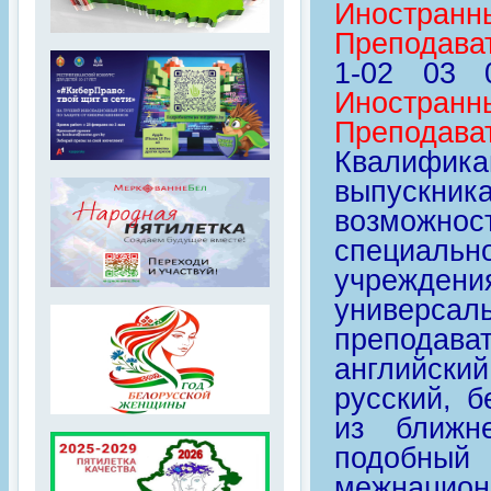
Иностранн
Преподава
1-02 03
Иностранн
Преподава
Квалифик
выпускни
возможно
специальн
учрежд
универса
преподава
английски
русский, 
из ближн
подобны
межнацион