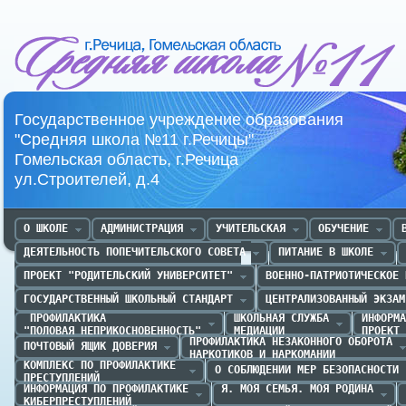
Средняя школа №11 г.Речица
Государственное учреждение образования
"Средняя школа №11 г.Речицы"
Гомельская область, г.Речица
ул.Строителей, д.4
О ШКОЛЕ
АДМИНИСТРАЦИЯ
УЧИТЕЛЬСКАЯ
ОБУЧЕНИЕ
ДЕЯТЕЛЬНОСТЬ ПОПЕЧИТЕЛЬСКОГО СОВЕТА
ПИТАНИЕ В ШКОЛЕ
ПРОЕКТ "РОДИТЕЛЬСКИЙ УНИВЕРСИТЕТ"
ВОЕННО-ПАТРИОТИЧЕСКОЕ 
ГОСУДАРСТВЕННЫЙ ШКОЛЬНЫЙ СТАНДАРТ
ЦЕНТРАЛИЗОВАННЫЙ ЭКЗАМ
 ПРОФИЛАКТИКА 

ШКОЛЬНАЯ СЛУЖБА

ИНФОРМА
"ПОЛОВАЯ НЕПРИКОСНОВЕННОСТЬ"
МЕДИАЦИИ
ПРОЕКТ 
ПРОФИЛАКТИКА НЕЗАКОННОГО ОБОРОТА

ПОЧТОВЫЙ ЯЩИК ДОВЕРИЯ
НАРКОТИКОВ И НАРКОМАНИИ
КОМПЛЕКС ПО ПРОФИЛАКТИКЕ 

О СОБЛЮДЕНИИ МЕР БЕЗОПАСНОСТИ
ПРЕСТУПЛЕНИЙ
ИНФОРМАЦИЯ ПО ПРОФИЛАКТИКЕ

Я. МОЯ СЕМЬЯ. МОЯ РОДИНА
КИБЕРПРЕСТУПЛЕНИЙ