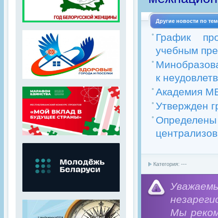
Другие новости по тем
График про
учебным пред
Минобразова
к неудовлетв
Академия МВ
Утвержден г
Определе
централизова
Категория: ---
Уважае
незареги
Мы реко