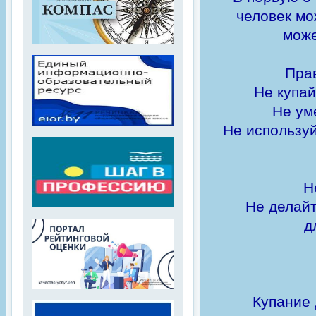
человек мо
може
Прав
Не купай
Не ум
Не использу
Н
Не делайт
д
Купание 