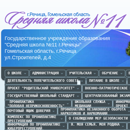
Средняя школа №11 г.Речица
Государственное учреждение образования
"Средняя школа №11 г.Речицы"
Гомельская область, г.Речица
ул.Строителей, д.4
О ШКОЛЕ
АДМИНИСТРАЦИЯ
УЧИТЕЛЬСКАЯ
ОБУЧЕНИЕ
ДЕЯТЕЛЬНОСТЬ ПОПЕЧИТЕЛЬСКОГО СОВЕТА
ПИТАНИЕ В ШКОЛЕ
ПРОЕКТ "РОДИТЕЛЬСКИЙ УНИВЕРСИТЕТ"
ВОЕННО-ПАТРИОТИЧЕСКОЕ 
ГОСУДАРСТВЕННЫЙ ШКОЛЬНЫЙ СТАНДАРТ
ЦЕНТРАЛИЗОВАННЫЙ ЭКЗАМ
 ПРОФИЛАКТИКА 

ШКОЛЬНАЯ СЛУЖБА

ИНФОРМА
"ПОЛОВАЯ НЕПРИКОСНОВЕННОСТЬ"
МЕДИАЦИИ
ПРОЕКТ 
ПРОФИЛАКТИКА НЕЗАКОННОГО ОБОРОТА

ПОЧТОВЫЙ ЯЩИК ДОВЕРИЯ
НАРКОТИКОВ И НАРКОМАНИИ
КОМПЛЕКС ПО ПРОФИЛАКТИКЕ 

О СОБЛЮДЕНИИ МЕР БЕЗОПАСНОСТИ
ПРЕСТУПЛЕНИЙ
ИНФОРМАЦИЯ ПО ПРОФИЛАКТИКЕ

Я. МОЯ СЕМЬЯ. МОЯ РОДИНА
КИБЕРПРЕСТУПЛЕНИЙ