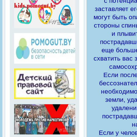
с потенци
заставляет е
могут быть о
стороны спины
и плыви
пострадавше
еще больше
схватить вас 
самосохр
Если после
бессознател
необходимо 
земли, уд
удалени
пострадавш
н
Если у чело