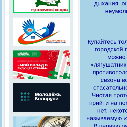
дыхания, о
неумол
Купайтесь тол
городской 
можно 
«лягушатник»
противопол
сезона в
спасательн
Чистая прот
прийти на по
нет, неко
называемую «к
В первую оч