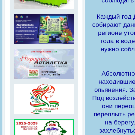
соблюдать 
Каждый год 
собирают дань
регионе уто
года в воде
нужно собл
Абсолютно
находившиес
опьянения. З
Под воздейств
они переоц
переплыть ре
на берегу
захлебнуть