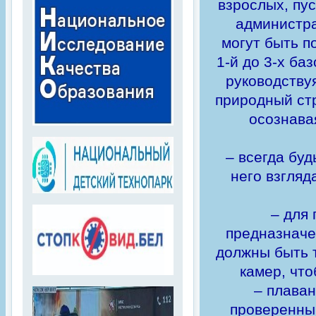
взрослых, пус
администра
могут быть п
1-й до 3-х ба
руководствуя
природный стр
осознава
– всегда буд
него взгляд
– для 
предназначе
должны быть 
камер, что
– плаван
проверенным