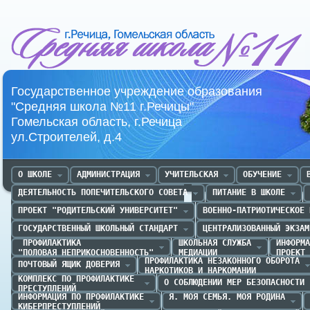
Средняя школа №11 г.Речица
Государственное учреждение образования
"Средняя школа №11 г.Речицы"
Гомельская область, г.Речица
ул.Строителей, д.4
О ШКОЛЕ
АДМИНИСТРАЦИЯ
УЧИТЕЛЬСКАЯ
ОБУЧЕНИЕ
ДЕЯТЕЛЬНОСТЬ ПОПЕЧИТЕЛЬСКОГО СОВЕТА
ПИТАНИЕ В ШКОЛЕ
ПРОЕКТ "РОДИТЕЛЬСКИЙ УНИВЕРСИТЕТ"
ВОЕННО-ПАТРИОТИЧЕСКОЕ 
ГОСУДАРСТВЕННЫЙ ШКОЛЬНЫЙ СТАНДАРТ
ЦЕНТРАЛИЗОВАННЫЙ ЭКЗАМ
 ПРОФИЛАКТИКА 

ШКОЛЬНАЯ СЛУЖБА

ИНФОРМА
"ПОЛОВАЯ НЕПРИКОСНОВЕННОСТЬ"
МЕДИАЦИИ
ПРОЕКТ 
ПРОФИЛАКТИКА НЕЗАКОННОГО ОБОРОТА

ПОЧТОВЫЙ ЯЩИК ДОВЕРИЯ
НАРКОТИКОВ И НАРКОМАНИИ
КОМПЛЕКС ПО ПРОФИЛАКТИКЕ 

О СОБЛЮДЕНИИ МЕР БЕЗОПАСНОСТИ
ПРЕСТУПЛЕНИЙ
ИНФОРМАЦИЯ ПО ПРОФИЛАКТИКЕ

Я. МОЯ СЕМЬЯ. МОЯ РОДИНА
КИБЕРПРЕСТУПЛЕНИЙ