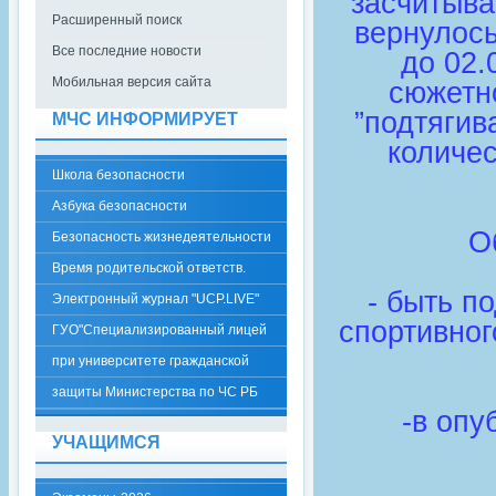
засчитыва
Расширенный поиск
вернулось
Все последние новости
до 02.
Мобильная версия сайта
сюжетн
”подтягив
МЧС ИНФОРМИРУЕТ
количес
Школа безопасности
Азбука безопасности
О
Безопасность жизнедеятельности
Время родительской ответств.
- быть п
Электронный журнал "UCP.LIVE"
спортивног
ГУО"Специализированный лицей
при университете гражданской
защиты Министерства по ЧС РБ
-в опу
УЧАЩИМСЯ