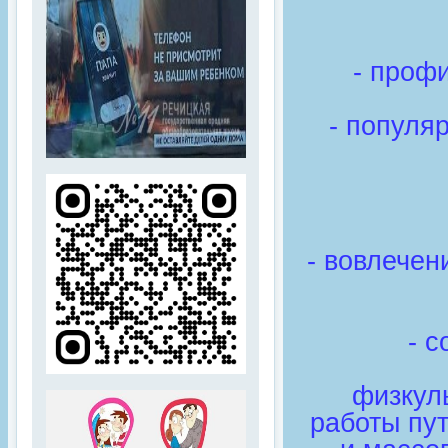
- проф
- популя
- вовлечен
- 
физкул
работы пу