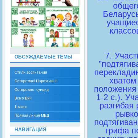
общег
Беларусь
учащиес
классо
7. Учас
ОБСУЖДАЕМЫЕ ТЕМЫ
”подтягив
перекладин
Стили воспитания
хватом
Осторожно! Наркотики!!!
положения 
Осторожно- суицид
1-2 с.). У
Все о Вич
разгибая 
1 класс
рывко
Прямая линия МВД
подтягиван
грифа п
НАВИГАЦИЯ