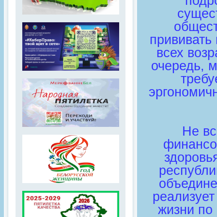
подр
сущес
общест
прививать 
всех возр
очередь, 
требу
эргономичн
Не вс
финансо
здоровь
республи
объедине
реализует
жизни по 