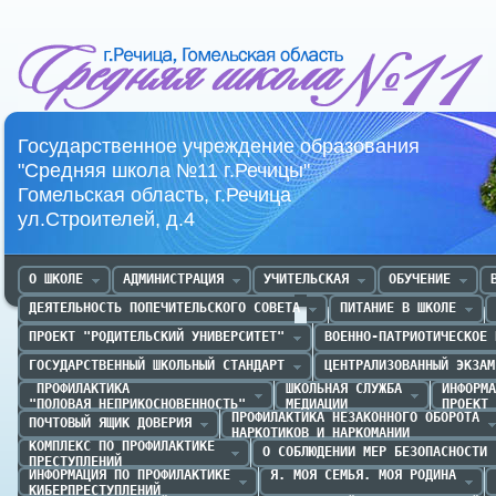
Средняя школа №11 г.Речица
Государственное учреждение образования
"Средняя школа №11 г.Речицы"
Гомельская область, г.Речица
ул.Строителей, д.4
О ШКОЛЕ
АДМИНИСТРАЦИЯ
УЧИТЕЛЬСКАЯ
ОБУЧЕНИЕ
ДЕЯТЕЛЬНОСТЬ ПОПЕЧИТЕЛЬСКОГО СОВЕТА
ПИТАНИЕ В ШКОЛЕ
ПРОЕКТ "РОДИТЕЛЬСКИЙ УНИВЕРСИТЕТ"
ВОЕННО-ПАТРИОТИЧЕСКОЕ 
ГОСУДАРСТВЕННЫЙ ШКОЛЬНЫЙ СТАНДАРТ
ЦЕНТРАЛИЗОВАННЫЙ ЭКЗАМ
 ПРОФИЛАКТИКА 

ШКОЛЬНАЯ СЛУЖБА

ИНФОРМА
"ПОЛОВАЯ НЕПРИКОСНОВЕННОСТЬ"
МЕДИАЦИИ
ПРОЕКТ 
ПРОФИЛАКТИКА НЕЗАКОННОГО ОБОРОТА

ПОЧТОВЫЙ ЯЩИК ДОВЕРИЯ
НАРКОТИКОВ И НАРКОМАНИИ
КОМПЛЕКС ПО ПРОФИЛАКТИКЕ 

О СОБЛЮДЕНИИ МЕР БЕЗОПАСНОСТИ
ПРЕСТУПЛЕНИЙ
ИНФОРМАЦИЯ ПО ПРОФИЛАКТИКЕ

Я. МОЯ СЕМЬЯ. МОЯ РОДИНА
КИБЕРПРЕСТУПЛЕНИЙ