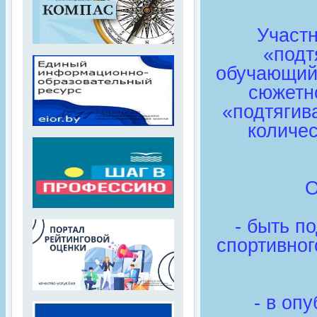
Участ
«подт
обучающийс
сюжетн
«подтягив
количес
О
- быть п
спортивног
- в оп