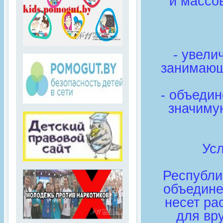
и массов
- увели
занимающ
- объедин
значиму
Ус
Республи
объедине
несет ра
для вр