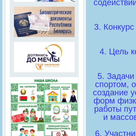
содействи
3. Конкурс
4. Цель 
5. Задачи
спортом, о
создание 
форм физк
работы пу
и массов
6. Участн