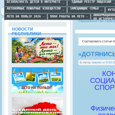
БЕЗОПАСНОСТЬ ДЕТЕЙ В ИНТЕРНЕТЕ
 ЕДИНЫЙ РЕЕСТР ЛИЦЕНЗИЙ
АВТОНОМНЫЕ ПОЖАРНЫЕ ИЗВЕЩАТЕЛИ
ЗАМЕЩАЮЩИЕ СЕМЬИ
ФУТБ
ИНФОРМАЦИОНН
ЛЕТО НА ПОЛЬЗУ 2026
ПЛАН РАБОТЫ НА ЛЕТО
ПО ИСТОРИЧЕС
Официальный сайт СШ№11 
НОВОСТИ
РЕСПУБЛИКИ
Сортировать статьи п
«ДОТЯНИС
Автор:
teacher
от
9-03-2
КО
СОЦИА
СПОР
Физиче