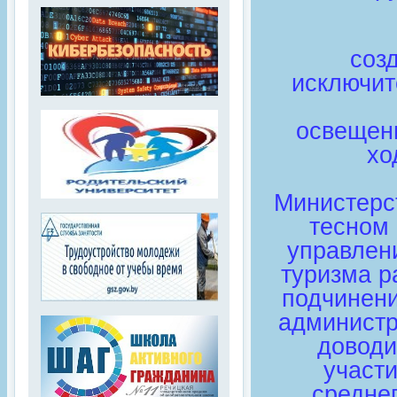
соз
исключит
освещен
хо
Министерс
тесном
управлен
туризма р
подчинени
администра
доводи
участи
средне