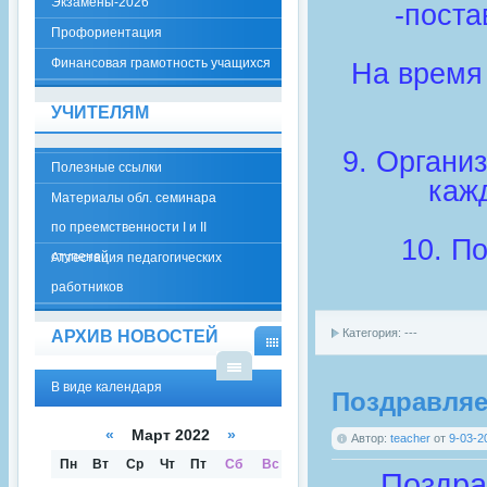
Экзамены-2026
-поста
Профориентация
Финансовая грамотность учащихся
На время 
УЧИТЕЛЯМ
9. Органи
Полезные ссылки
каж
Материалы обл. семинара
по преемственности I и II
10. П
ступеней
Аттестация педагогических
работников
Категория: ---
АРХИВ НОВОСТЕЙ
В
ВИД
В виде календаря
В
Е
Поздравляе
ВИД
КАЛ
Е
ЕНД
«
Март 2022
»
СПИ
Автор:
teacher
от
9-03-2
АРЯ
СКА
Пн
Вт
Ср
Чт
Пт
Сб
Вс
Поздра