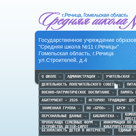
Средняя школа №11 г.Речица
Государственное учреждение образо
"Средняя школа №11 г.Речицы"
Гомельская область, г.Речица
ул.Строителей, д.4
О ШКОЛЕ
АДМИНИСТРАЦИЯ
УЧИТЕЛЬСКАЯ
ДЕЯТЕЛЬНОСТЬ ПОПЕЧИТЕЛЬСКОГО СОВЕТА
ПИТА
ВОЕННО-ПАТРИОТИЧЕСКОЕ ВОСПИТАНИЕ
ПАМЯТЬ 
АБИТУРИЕНТ - 2026
ИСТОРИЯ! ТРАДИЦИИ! ДОС
ЗНАМЕННАЯ ГРУППА
ОО «БРПО»
БРСМ
КОМПЛ
ПЕРСОНАЛЬНЫЕ ДАННЫЕ
БИБЛИОТЕКА
ПРЕСТ
ПРОПАГАНДА CЕМЕЙНЫХ ФОРМ

ИНФОРМАЦИЯ ПО П
УСТРОЙСТВА ДЕТЕЙ-СИРОТ
КИБЕРПРЕСТУПЛЕН
БЕЗОПАСНОСТЬ ДЕТЕЙ В ИНТЕРНЕТЕ
 ЕДИНЫЙ Р