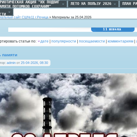
РИОТИЧЕСКАЯ АКЦИЯ "ИХ ПОДВИГ

ЛЕТО НА ПОЛЬЗУ 2026
ПЛАН Р
АМЯТИ ПОТОМКОВ СОХРАНИМ"
 

СТИ
альный сайт СШ№11 г.Речица
» Материалы за 25.04.2026
Средняя школа №11
г.Речица
ртировать статьи по:
дате
|
популярности
|
посещаемости
|
комментариям
|
ь памяти
тор:
admin
от
25-04-2026, 08:30