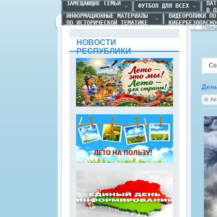
ЗАМЕЩАЮЩИЕ СЕМЬИ
ПАТ
ФУТБОЛ ДЛЯ ВСЕХ
В П
ИНФОРМАЦИОННЫЕ МАТЕРИАЛЫ 

ВИДЕОРОЛИКИ ПО 
ПО ИСТОРИЧЕСКОЙ ТЕМАТИКЕ
КИБЕРБЕЗОПАСНО
Офици
НОВОСТИ
РЕСПУБЛИКИ
Со
Ден
Ав