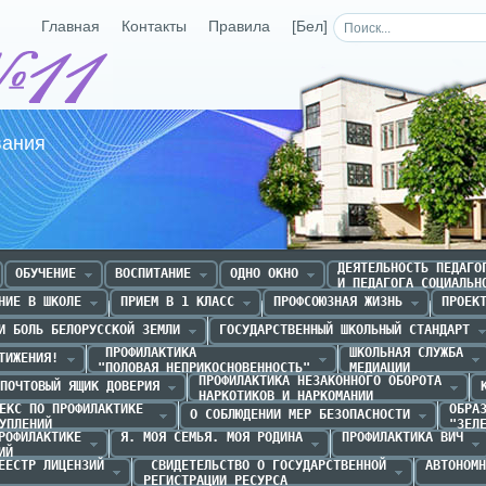
Главная
Контакты
Правила
[Бел]
Средняя школа №11 г.Р
вания
ДЕЯТЕЛЬНОСТЬ ПЕДАГОГ
ОБУЧЕНИЕ
ВОСПИТАНИЕ
ОДНО ОКНО
И ПЕДАГОГА СОЦИАЛЬН
НИЕ В ШКОЛЕ
ПРИЕМ В 1 КЛАСС
ПРОФСОЮЗНАЯ ЖИЗНЬ
ПРОЕК
И БОЛЬ БЕЛОРУССКОЙ ЗЕМЛИ
ГОСУДАРСТВЕННЫЙ ШКОЛЬНЫЙ СТАНДАРТ
 ПРОФИЛАКТИКА 

ШКОЛЬНАЯ СЛУЖБА

ТИЖЕНИЯ!
"ПОЛОВАЯ НЕПРИКОСНОВЕННОСТЬ"
МЕДИАЦИИ
ПРОФИЛАКТИКА НЕЗАКОННОГО ОБОРОТА

ПОЧТОВЫЙ ЯЩИК ДОВЕРИЯ
НАРКОТИКОВ И НАРКОМАНИИ
ЕКС ПО ПРОФИЛАКТИКЕ 

ОБРАЗ
О СОБЛЮДЕНИИ МЕР БЕЗОПАСНОСТИ
УПЛЕНИЙ
"ЗЕЛ
РОФИЛАКТИКЕ

Я. МОЯ СЕМЬЯ. МОЯ РОДИНА
ПРОФИЛАКТИКА ВИЧ
ИЙ
ЕЕСТР ЛИЦЕНЗИЙ
 СВИДЕТЕЛЬСТВО О ГОСУДАРСТВЕННОЙ

АВТОНОМН
РЕГИСТРАЦИИ РЕСУРСА