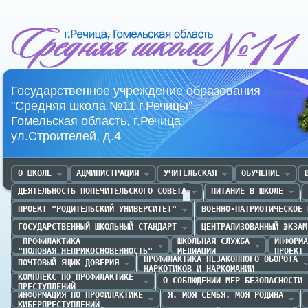
Средняя школа №11 г.Речица
Государственное учреждение образования
"Средняя школа №11 г.Речицы"
Гомельская область, г.Речица
ул.Строителей, д.4
О ШКОЛЕ
АДМИНИСТРАЦИЯ
УЧИТЕЛЬСКАЯ
ОБУЧЕНИЕ
ДЕЯТЕЛЬНОСТЬ ПОПЕЧИТЕЛЬСКОГО СОВЕТА
ПИТАНИЕ В ШКОЛЕ
ПРОЕКТ "РОДИТЕЛЬСКИЙ УНИВЕРСИТЕТ"
ВОЕННО-ПАТРИОТИЧЕСКОЕ 
ГОСУДАРСТВЕННЫЙ ШКОЛЬНЫЙ СТАНДАРТ
ЦЕНТРАЛИЗОВАННЫЙ ЭКЗАМ
 ПРОФИЛАКТИКА 

ШКОЛЬНАЯ СЛУЖБА

ИНФОРМА
"ПОЛОВАЯ НЕПРИКОСНОВЕННОСТЬ"
МЕДИАЦИИ
ПРОЕКТ 
ПРОФИЛАКТИКА НЕЗАКОННОГО ОБОРОТА

ПОЧТОВЫЙ ЯЩИК ДОВЕРИЯ
НАРКОТИКОВ И НАРКОМАНИИ
КОМПЛЕКС ПО ПРОФИЛАКТИКЕ 

О СОБЛЮДЕНИИ МЕР БЕЗОПАСНОСТИ
ПРЕСТУПЛЕНИЙ
ИНФОРМАЦИЯ ПО ПРОФИЛАКТИКЕ

Я. МОЯ СЕМЬЯ. МОЯ РОДИНА
КИБЕРПРЕСТУПЛЕНИЙ