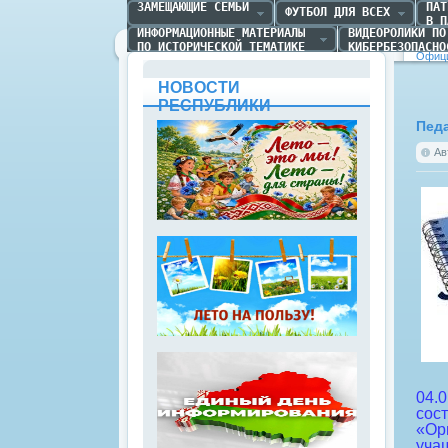
ЗАМЕЩАЮЩИЕ СЕМЬИ
ПАТ
ФУТБОЛ ДЛЯ ВСЕХ
В П
ИНФОРМАЦИОННЫЕ МАТЕРИАЛЫ 

ВИДЕОРОЛИКИ ПО 
ПО ИСТОРИЧЕСКОЙ ТЕМАТИКЕ
КИБЕРБЕЗОПАСНО
Офици
НОВОСТИ
РЕСПУБЛИКИ
Педа
Ав
04.0
сост
«Ор
уча