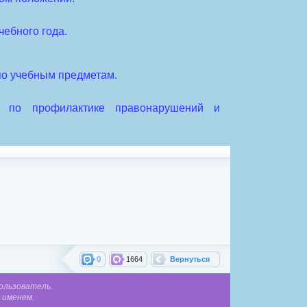
чебного года.
 по учебным предметам.
ва по профилактике правонарушений и
0
1664
Вернуться
ользователь.
 именем.