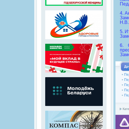
Пед
4. А
Зам
Н.В
5. 
Зам
6. 
пре
Зам
Др
Пе
Пе
Пе
Пе
Пе
Кате