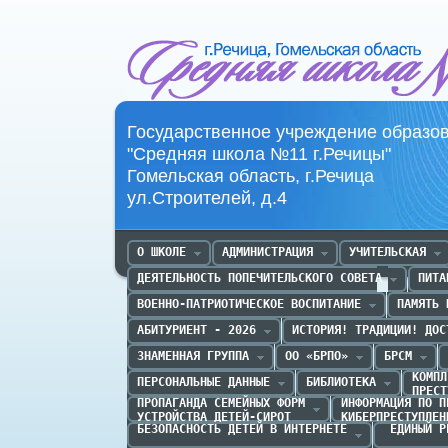
Средняя школа №11 г.Речица
Государственное учреждение образо
"Средняя школа №11 г.Речицы"
Гомельская область, г.Речица
ул.Строителей, д.4
О ШКОЛЕ
АДМИНИСТРАЦИЯ
УЧИТЕЛЬСКАЯ
ДЕЯТЕЛЬНОСТЬ ПОПЕЧИТЕЛЬСКОГО СОВЕТА
ПИТА
ВОЕННО-ПАТРИОТИЧЕСКОЕ ВОСПИТАНИЕ
ПАМЯТЬ 
АБИТУРИЕНТ - 2026
ИСТОРИЯ! ТРАДИЦИИ! ДОС
ЗНАМЕННАЯ ГРУППА
ОО «БРПО»
БРСМ
КОМПЛ
ПЕРСОНАЛЬНЫЕ ДАННЫЕ
БИБЛИОТЕКА
ПРЕСТ
ПРОПАГАНДА CЕМЕЙНЫХ ФОРМ

ИНФОРМАЦИЯ ПО П
УСТРОЙСТВА ДЕТЕЙ-СИРОТ
КИБЕРПРЕСТУПЛЕН
БЕЗОПАСНОСТЬ ДЕТЕЙ В ИНТЕРНЕТЕ
 ЕДИНЫЙ Р