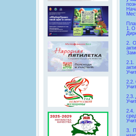
поз
Нача
Мес
Пла
1. 
Дир
2. 
акти
Зам
2.1
акт
Учит
2.2
Учи
2.3
Учи
2.4
сре
Учи
3. 
нах