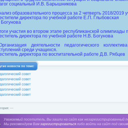
агог социальный И.В. Барышникова
нализ образовательного процесса за 2 четверть 2018/2019 у
естители директора по учебной работе Е.П. Глыбовская
. Богунова
Итоги участия во втором этапе республиканской олимпиады
еститель директора по учебной работе Н.В. Богунова
Организация деятельности педагогического коллекти
ступлений среди учащихся.
еститель директора по воспитательной работе Д.В. Рябцев
угие новости по теме:
дагогический совет
дагогический совет
дагогический совет
дагогический совет
дагогический совет
гория: ---
Уважаемый посетитель, Вы зашли на сайт как незарегистрированный п
Мы рекомендуем Вам
зарегистрироваться
либо войти на сайт под своим