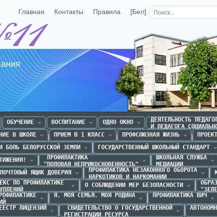
Главная
Контакты
Правила
[Бел]
Средняя школа №11 г.Р
вания
ДЕЯТЕЛЬНОСТЬ ПЕДАГОГ
ОБУЧЕНИЕ
ВОСПИТАНИЕ
ОДНО ОКНО
И ПЕДАГОГА СОЦИАЛЬН
НИЕ В ШКОЛЕ
ПРИЕМ В 1 КЛАСС
ПРОФСОЮЗНАЯ ЖИЗНЬ
ПРОЕК
И БОЛЬ БЕЛОРУССКОЙ ЗЕМЛИ
ГОСУДАРСТВЕННЫЙ ШКОЛЬНЫЙ СТАНДАРТ
 ПРОФИЛАКТИКА 

ШКОЛЬНАЯ СЛУЖБА

ТИЖЕНИЯ!
"ПОЛОВАЯ НЕПРИКОСНОВЕННОСТЬ"
МЕДИАЦИИ
ПРОФИЛАКТИКА НЕЗАКОННОГО ОБОРОТА

ПОЧТОВЫЙ ЯЩИК ДОВЕРИЯ
НАРКОТИКОВ И НАРКОМАНИИ
ЕКС ПО ПРОФИЛАКТИКЕ 

ОБРАЗ
О СОБЛЮДЕНИИ МЕР БЕЗОПАСНОСТИ
УПЛЕНИЙ
"ЗЕЛ
РОФИЛАКТИКЕ

Я. МОЯ СЕМЬЯ. МОЯ РОДИНА
ПРОФИЛАКТИКА ВИЧ
ИЙ
ЕЕСТР ЛИЦЕНЗИЙ
 СВИДЕТЕЛЬСТВО О ГОСУДАРСТВЕННОЙ

АВТОНОМН
РЕГИСТРАЦИИ РЕСУРСА