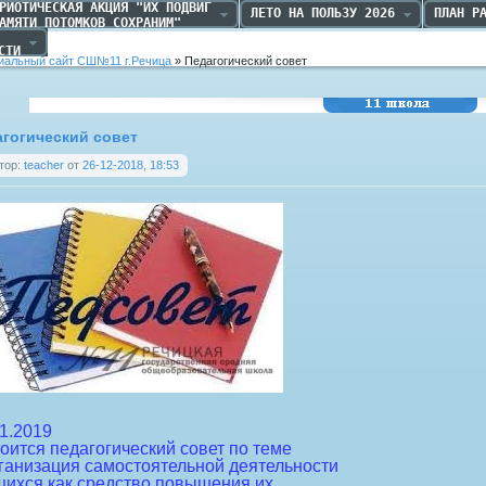
РИОТИЧЕСКАЯ АКЦИЯ "ИХ ПОДВИГ

ЛЕТО НА ПОЛЬЗУ 2026
ПЛАН Р
АМЯТИ ПОТОМКОВ СОХРАНИМ"
 

СТИ
альный сайт СШ№11 г.Речица
» Педагогический совет
Средняя школа №11
г.Речица
гогический совет
тор:
teacher
от
26-12-2018, 18:53
1.2019
оится педагогический совет по теме
ганизация самостоятельной деятельности
щихся как средство повышения их