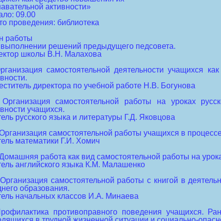
навательной активности»
ло: 09.00
то проведения: библиотека
н работы
О выполнении решений предыдущего педсовета.
ектор школы В.Н. Малахова
Организация самостоятельной деятельности учащихся ка
вности.
еститель директора по учебной работе Н.В. Богунова
. Организация самостоятельной работы на уроках русск
ивности учащихся.
ель русского языка и литературы Г.Д. Яковцова
. Организация самостоятельной работы учащихся в процесс
тель математики Г.И. Хомич
. Домашняя работа как вид самостоятельной работы на урок
тель английского языка К.М. Малашенко
. Организация самостоятельной работы с книгой в деятель
днего образования.
тель начальных классов И.А. Минаева
Профилактика противоправного поведения учащихся. Ра
одящихся в трудной жизненной ситуации и социально-опас