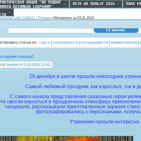
РИОТИЧЕСКАЯ АКЦИЯ "ИХ ПОДВИГ

ЛЕТО НА ПОЛЬЗУ 2026
ПЛАН Р
АМЯТИ ПОТОМКОВ СОХРАНИМ"
 

СТИ
альный сайт СШ№11 г.Речица
» Материалы за 03.01.2019
Средняя школа №11
г.Речица
ртировать статьи по:
дате
|
популярности
|
посещаемости
|
комментариям
|
годняя сказка!
тор:
teacher
от
3-01-2019, 13:42
29 декабря в школе прошли новогодние утренни
Самый любимый праздник, как взрослых, так и де
С самого начала представления сказочные герои увлек
ти смогли окунуться в праздничную атмосферу приключений
танцевали, рассказывали приготовленные заранее стихо
фотографировались с персонажами, получал
Утренники прошли интересно 