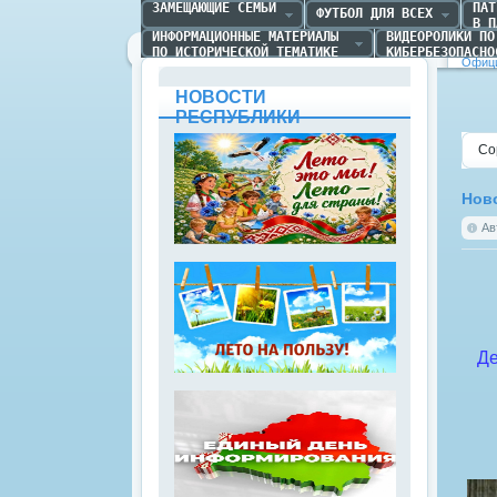
ЗАМЕЩАЮЩИЕ СЕМЬИ
ПАТ
ФУТБОЛ ДЛЯ ВСЕХ
В П
ИНФОРМАЦИОННЫЕ МАТЕРИАЛЫ 

ВИДЕОРОЛИКИ ПО 
ПО ИСТОРИЧЕСКОЙ ТЕМАТИКЕ
КИБЕРБЕЗОПАСНО
Офици
НОВОСТИ
РЕСПУБЛИКИ
Со
Ново
Ав
Де