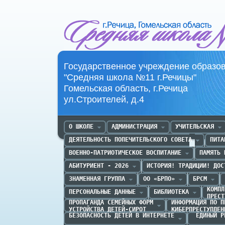
Средняя школа №11 г.Речица
Государственное учреждение образо
"Средняя школа №11 г.Речицы"
Гомельская область, г.Речица
ул.Строителей, д.4
О ШКОЛЕ
АДМИНИСТРАЦИЯ
УЧИТЕЛЬСКАЯ
ДЕЯТЕЛЬНОСТЬ ПОПЕЧИТЕЛЬСКОГО СОВЕТА
ПИТА
ВОЕННО-ПАТРИОТИЧЕСКОЕ ВОСПИТАНИЕ
ПАМЯТЬ 
АБИТУРИЕНТ - 2026
ИСТОРИЯ! ТРАДИЦИИ! ДОС
ЗНАМЕННАЯ ГРУППА
ОО «БРПО»
БРСМ
КОМПЛ
ПЕРСОНАЛЬНЫЕ ДАННЫЕ
БИБЛИОТЕКА
ПРЕСТ
ПРОПАГАНДА CЕМЕЙНЫХ ФОРМ

ИНФОРМАЦИЯ ПО П
УСТРОЙСТВА ДЕТЕЙ-СИРОТ
КИБЕРПРЕСТУПЛЕН
БЕЗОПАСНОСТЬ ДЕТЕЙ В ИНТЕРНЕТЕ
 ЕДИНЫЙ Р