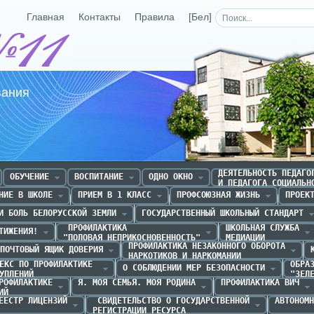
Главная
Контакты
Правила
[Бел]
Средняя школа №11 г.Р
вания
ДЕЯТЕЛЬНОСТЬ ПЕДАГОГ
ОБУЧЕНИЕ
ВОСПИТАНИЕ
ОДНО ОКНО
И ПЕДАГОГА СОЦИАЛЬН
НИЕ В ШКОЛЕ
ПРИЕМ В 1 КЛАСС
ПРОФСОЮЗНАЯ ЖИЗНЬ
ПРОЕК
И БОЛЬ БЕЛОРУССКОЙ ЗЕМЛИ
ГОСУДАРСТВЕННЫЙ ШКОЛЬНЫЙ СТАНДАРТ
 ПРОФИЛАКТИКА 

ШКОЛЬНАЯ СЛУЖБА

ТИЖЕНИЯ!
"ПОЛОВАЯ НЕПРИКОСНОВЕННОСТЬ"
МЕДИАЦИИ
ПРОФИЛАКТИКА НЕЗАКОННОГО ОБОРОТА

ПОЧТОВЫЙ ЯЩИК ДОВЕРИЯ
НАРКОТИКОВ И НАРКОМАНИИ
ЕКС ПО ПРОФИЛАКТИКЕ 

ОБРАЗ
О СОБЛЮДЕНИИ МЕР БЕЗОПАСНОСТИ
УПЛЕНИЙ
"ЗЕЛ
РОФИЛАКТИКЕ

Я. МОЯ СЕМЬЯ. МОЯ РОДИНА
ПРОФИЛАКТИКА ВИЧ
ИЙ
ЕЕСТР ЛИЦЕНЗИЙ
 СВИДЕТЕЛЬСТВО О ГОСУДАРСТВЕННОЙ

АВТОНОМН
РЕГИСТРАЦИИ РЕСУРСА