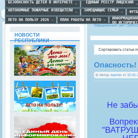
БЕЗОПАСНОСТЬ ДЕТЕЙ В ИНТЕРНЕТЕ
 ЕДИНЫЙ РЕЕСТР ЛИЦЕНЗИЙ
АВТОНОМНЫЕ ПОЖАРНЫЕ ИЗВЕЩАТЕЛИ
ЗАМЕЩАЮЩИЕ СЕМЬИ
ФУТБ
ИНФОРМАЦИОНН
ЛЕТО НА ПОЛЬЗУ 2026
ПЛАН РАБОТЫ НА ЛЕТО
ПО ИСТОРИЧЕС
Официальный сайт СШ№11 
НОВОСТИ
РЕСПУБЛИКИ
Сортировать статьи п
Опасность!
Автор:
teacher
от
15-01-
Не заб
Вопрек
"ВАТРУ