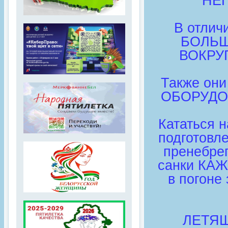
НЕП
В отлич
БОЛЬШ
ВОКРУ
Также о
ОБОРУДО
Кататься 
подготовл
пренебре
санки КА
в погоне
ЛЕТЯЩ