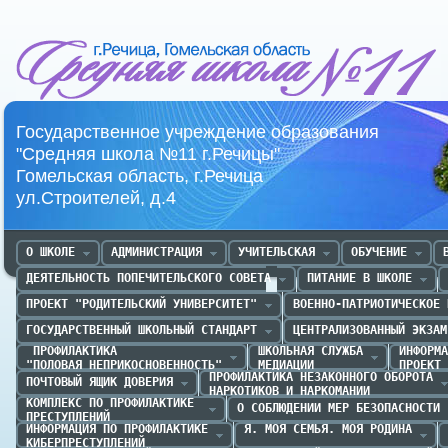
Средняя школа №11 г.Речица
Государственное учреждение образования
"Средняя школа №11 г.Речицы"
Гомельская область, г.Речица
ул.Строителей, д.4
О ШКОЛЕ
АДМИНИСТРАЦИЯ
УЧИТЕЛЬСКАЯ
ОБУЧЕНИЕ
ДЕЯТЕЛЬНОСТЬ ПОПЕЧИТЕЛЬСКОГО СОВЕТА
ПИТАНИЕ В ШКОЛЕ
ПРОЕКТ "РОДИТЕЛЬСКИЙ УНИВЕРСИТЕТ"
ВОЕННО-ПАТРИОТИЧЕСКОЕ 
ГОСУДАРСТВЕННЫЙ ШКОЛЬНЫЙ СТАНДАРТ
ЦЕНТРАЛИЗОВАННЫЙ ЭКЗАМ
 ПРОФИЛАКТИКА 

ШКОЛЬНАЯ СЛУЖБА

ИНФОРМА
"ПОЛОВАЯ НЕПРИКОСНОВЕННОСТЬ"
МЕДИАЦИИ
ПРОЕКТ 
ПРОФИЛАКТИКА НЕЗАКОННОГО ОБОРОТА

ПОЧТОВЫЙ ЯЩИК ДОВЕРИЯ
НАРКОТИКОВ И НАРКОМАНИИ
КОМПЛЕКС ПО ПРОФИЛАКТИКЕ 

О СОБЛЮДЕНИИ МЕР БЕЗОПАСНОСТИ
ПРЕСТУПЛЕНИЙ
ИНФОРМАЦИЯ ПО ПРОФИЛАКТИКЕ

Я. МОЯ СЕМЬЯ. МОЯ РОДИНА
КИБЕРПРЕСТУПЛЕНИЙ