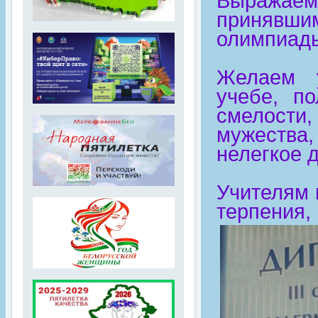
Выражаем
принявшим
олимпиады
Желаем 
учебе, по
смелости
мужества
нелегкое д
Учителям 
терпения, 