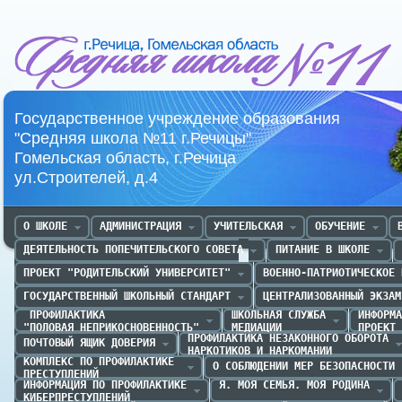
Средняя школа №11 г.Речица
Государственное учреждение образования
"Средняя школа №11 г.Речицы"
Гомельская область, г.Речица
ул.Строителей, д.4
О ШКОЛЕ
АДМИНИСТРАЦИЯ
УЧИТЕЛЬСКАЯ
ОБУЧЕНИЕ
ДЕЯТЕЛЬНОСТЬ ПОПЕЧИТЕЛЬСКОГО СОВЕТА
ПИТАНИЕ В ШКОЛЕ
ПРОЕКТ "РОДИТЕЛЬСКИЙ УНИВЕРСИТЕТ"
ВОЕННО-ПАТРИОТИЧЕСКОЕ 
ГОСУДАРСТВЕННЫЙ ШКОЛЬНЫЙ СТАНДАРТ
ЦЕНТРАЛИЗОВАННЫЙ ЭКЗАМ
 ПРОФИЛАКТИКА 

ШКОЛЬНАЯ СЛУЖБА

ИНФОРМА
"ПОЛОВАЯ НЕПРИКОСНОВЕННОСТЬ"
МЕДИАЦИИ
ПРОЕКТ 
ПРОФИЛАКТИКА НЕЗАКОННОГО ОБОРОТА

ПОЧТОВЫЙ ЯЩИК ДОВЕРИЯ
НАРКОТИКОВ И НАРКОМАНИИ
КОМПЛЕКС ПО ПРОФИЛАКТИКЕ 

О СОБЛЮДЕНИИ МЕР БЕЗОПАСНОСТИ
ПРЕСТУПЛЕНИЙ
ИНФОРМАЦИЯ ПО ПРОФИЛАКТИКЕ

Я. МОЯ СЕМЬЯ. МОЯ РОДИНА
КИБЕРПРЕСТУПЛЕНИЙ