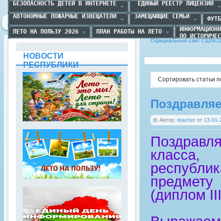
БЕЗОПАСНОСТЬ ДЕТЕЙ В ИНТЕРНЕТЕ
 ЕДИНЫЙ РЕЕСТР ЛИЦЕНЗИЙ
АВТОНОМНЫЕ ПОЖАРНЫЕ ИЗВЕЩАТЕЛИ
ЗАМЕЩАЮЩИЕ СЕМЬИ
ФУТБ
ИНФОРМАЦИОНН
ЛЕТО НА ПОЛЬЗУ 2026
ПЛАН РАБОТЫ НА ЛЕТО
ПО ИСТОРИЧЕС
Официальный сайт СШ№11 
НОВОСТИ
РЕСПУБЛИКИ
Сортировать статьи п
Поздравля
Автор:
teacher
от
13-01-
Поздрав
класса,
республи
предмету
(диплом II