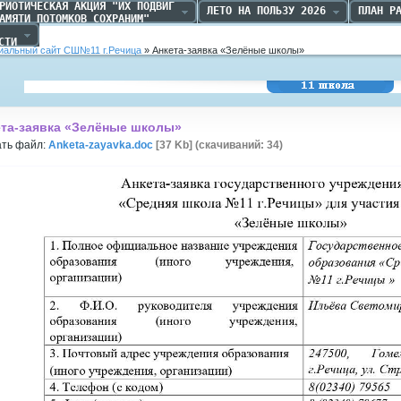
РИОТИЧЕСКАЯ АКЦИЯ "ИХ ПОДВИГ

ЛЕТО НА ПОЛЬЗУ 2026
ПЛАН Р
АМЯТИ ПОТОМКОВ СОХРАНИМ"
 

СТИ
альный сайт СШ№11 г.Речица
» Анкета-заявка «Зелёные школы»
Средняя школа №11
г.Речица
ета-заявка «Зелёные школы»
ать файл:
Anketa-zayavka.doc
[37 Kb] (cкачиваний: 34)