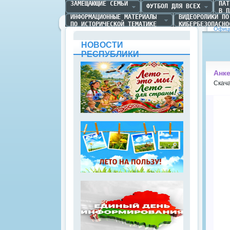
ЗАМЕЩАЮЩИЕ СЕМЬИ
ПАТ
ФУТБОЛ ДЛЯ ВСЕХ
В П
ИНФОРМАЦИОННЫЕ МАТЕРИАЛЫ 

ВИДЕОРОЛИКИ ПО 
ПО ИСТОРИЧЕСКОЙ ТЕМАТИКЕ
КИБЕРБЕЗОПАСНО
Офици
НОВОСТИ
РЕСПУБЛИКИ
Анк
Скач