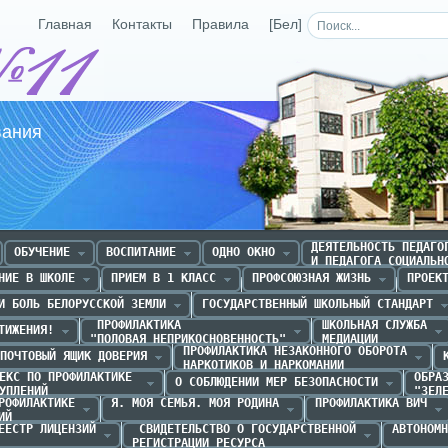
Главная
Контакты
Правила
[Бел]
Средняя школа №11 г.Р
вания
ДЕЯТЕЛЬНОСТЬ ПЕДАГОГ
ОБУЧЕНИЕ
ВОСПИТАНИЕ
ОДНО ОКНО
И ПЕДАГОГА СОЦИАЛЬН
НИЕ В ШКОЛЕ
ПРИЕМ В 1 КЛАСС
ПРОФСОЮЗНАЯ ЖИЗНЬ
ПРОЕК
И БОЛЬ БЕЛОРУССКОЙ ЗЕМЛИ
ГОСУДАРСТВЕННЫЙ ШКОЛЬНЫЙ СТАНДАРТ
 ПРОФИЛАКТИКА 

ШКОЛЬНАЯ СЛУЖБА

ТИЖЕНИЯ!
"ПОЛОВАЯ НЕПРИКОСНОВЕННОСТЬ"
МЕДИАЦИИ
ПРОФИЛАКТИКА НЕЗАКОННОГО ОБОРОТА

ПОЧТОВЫЙ ЯЩИК ДОВЕРИЯ
НАРКОТИКОВ И НАРКОМАНИИ
ЕКС ПО ПРОФИЛАКТИКЕ 

ОБРАЗ
О СОБЛЮДЕНИИ МЕР БЕЗОПАСНОСТИ
УПЛЕНИЙ
"ЗЕЛ
РОФИЛАКТИКЕ

Я. МОЯ СЕМЬЯ. МОЯ РОДИНА
ПРОФИЛАКТИКА ВИЧ
ИЙ
ЕЕСТР ЛИЦЕНЗИЙ
 СВИДЕТЕЛЬСТВО О ГОСУДАРСТВЕННОЙ

АВТОНОМН
РЕГИСТРАЦИИ РЕСУРСА