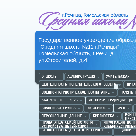
Средняя школа №11 г.Речица
Государственное учреждение образо
"Средняя школа №11 г.Речицы"
Гомельская область, г.Речица
ул.Строителей, д.4
О ШКОЛЕ
АДМИНИСТРАЦИЯ
УЧИТЕЛЬСКАЯ
ДЕЯТЕЛЬНОСТЬ ПОПЕЧИТЕЛЬСКОГО СОВЕТА
ПИТА
ВОЕННО-ПАТРИОТИЧЕСКОЕ ВОСПИТАНИЕ
ПАМЯТЬ 
АБИТУРИЕНТ - 2026
ИСТОРИЯ! ТРАДИЦИИ! ДОС
ЗНАМЕННАЯ ГРУППА
ОО «БРПО»
БРСМ
КОМПЛ
ПЕРСОНАЛЬНЫЕ ДАННЫЕ
БИБЛИОТЕКА
ПРЕСТ
ПРОПАГАНДА CЕМЕЙНЫХ ФОРМ

ИНФОРМАЦИЯ ПО П
УСТРОЙСТВА ДЕТЕЙ-СИРОТ
КИБЕРПРЕСТУПЛЕН
БЕЗОПАСНОСТЬ ДЕТЕЙ В ИНТЕРНЕТЕ
 ЕДИНЫЙ Р