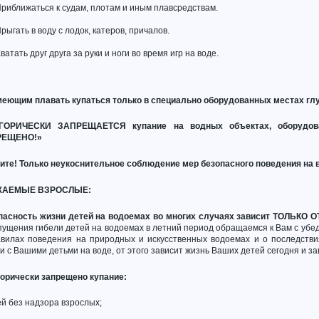
риближаться к судам, плотам и иным плавсредствам.
рыгать в воду с лодок, катеров, причалов.
ватать друг друга за руки и ноги во время игр на воде.
меющим плавать купаться только в специально оборудованных местах глуб
ГОРИЧЕСКИ ЗАПРЕЩАЕТСЯ купание на водных объектах, оборудо
РЕЩЕНО!»
ите! Только неукоснительное соблюдение мер безопасного поведения на 
ЖАЕМЫЕ ВЗРОСЛЫЕ:
пасность жизни детей на водоемах во многих случаях зависит ТОЛЬКО О
ущения гибели детей на водоемах в летний период обращаемся к Вам с убе
авилах поведения на природных и искусственных водоемах и о последств
и с Вашими детьми на воде, от этого зависит жизнь Ваших детей сегодня и за
горически запрещено купание:
ей без надзора взрослых;