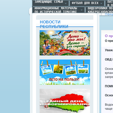
ЗАМЕЩАЮЩИЕ СЕМЬИ
ПАТ
ФУТБОЛ ДЛЯ ВСЕХ
В П
ИНФОРМАЦИОННЫЕ МАТЕРИАЛЫ 

ВИДЕОРОЛИКИ ПО 
ПО ИСТОРИЧЕСКОЙ ТЕМАТИКЕ
КИБЕРБЕЗОПАСНО
Офици
НОВОСТИ
РЕСПУБЛИКИ
О пр
О пр
Уваж
ОВД 
Основ
купа
запр
ПОМ
Осно
Водо
чаще 