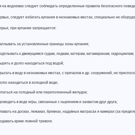
м на водоемах следует соблюдать определенные правила безопасного повед
рвых, следует избегать купания в незнакомых местах, специально не оборуд
орых, при купании запрещается:
аплывать за установленные границы зоны купания;
одплывать к движущимся судам, лодкам, катерам, катамаранам, гидроциклам;
ырять и долго находиться под водой;
рыгать в воду в незнакомых местах, с причалов и др. сооружений, не приспос
олго находиться в холодной воде;
упаться на голодный или переполненный желудок;
роводить в воде игры, связанные с нырянием и захватом друг друга;
лавать на досках, лежаках, бревнах, надувных матрасах и камерах (за преде
одавать крики ложной тревоги.