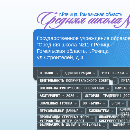
Средняя школа №11 г.Речица
Государственное учреждение образо
"Средняя школа №11 г.Речицы"
Гомельская область, г.Речица
ул.Строителей, д.4
О ШКОЛЕ
АДМИНИСТРАЦИЯ
УЧИТЕЛЬСКАЯ
ДЕЯТЕЛЬНОСТЬ ПОПЕЧИТЕЛЬСКОГО СОВЕТА
ПИТА
ВОЕННО-ПАТРИОТИЧЕСКОЕ ВОСПИТАНИЕ
ПАМЯТЬ 
АБИТУРИЕНТ - 2026
ИСТОРИЯ! ТРАДИЦИИ! ДОС
ЗНАМЕННАЯ ГРУППА
ОО «БРПО»
БРСМ
КОМПЛ
ПЕРСОНАЛЬНЫЕ ДАННЫЕ
БИБЛИОТЕКА
ПРЕСТ
ПРОПАГАНДА CЕМЕЙНЫХ ФОРМ

ИНФОРМАЦИЯ ПО П
УСТРОЙСТВА ДЕТЕЙ-СИРОТ
КИБЕРПРЕСТУПЛЕН
БЕЗОПАСНОСТЬ ДЕТЕЙ В ИНТЕРНЕТЕ
 ЕДИНЫЙ Р