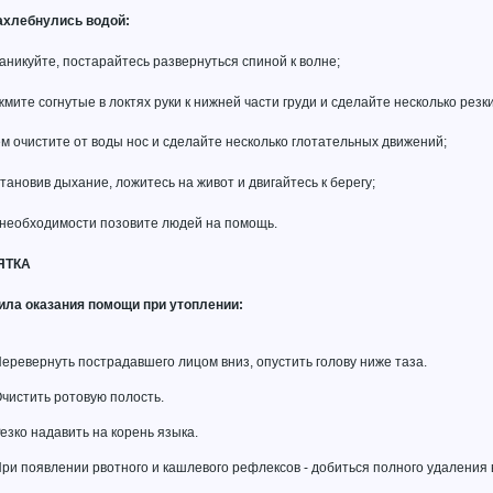
ахлебнулись водой:
паникуйте, постарайтесь развернуться спиной к волне;
жмите согнутые в локтях руки к нижней части груди и сделайте несколько резк
ем очистите от воды нос и сделайте несколько глотательных движений;
становив дыхание, ложитесь на живот и двигайтесь к берегу;
 необходимости позовите людей на помощь.
ЯТКА
ила оказания помощи при утоплении:
еревернуть пострадавшего лицом вниз, опустить голову ниже таза.
чистить ротовую полость.
езко надавить на корень языка.
ри появлении рвотного и кашлевого рефлексов - добиться полного удаления 