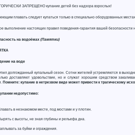
ГОРИЧЕСКИ ЗАПРЕЩЕНО купание детей без надзора взрослых!
еющим плавать следует купаться только в специально оборудованных местах 
ое выполнение настоящих правил поведения-гарантия вашей безопасности н
пасность на водоёмах
(Памятки)
ЯТКА
дение на воде
пил долгожданный купальный сезон. Сотни жителей устремляются в выходные
олько доставляют удовольствие, но и служат хорошим средством закалива
и.
Помните: купание в нетрезвом виде может привести к трагическому исхо
купании недопустимо:
лавать в незнакомом месте, под мостами и у плотин.
ырять с высоты, не зная глубины и рельефа дна.
аплывать за буйки и ограждения.