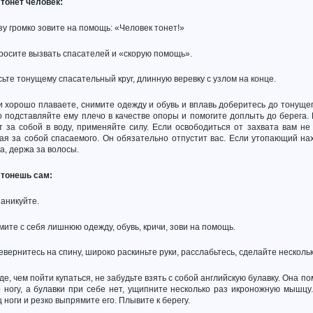
 тонет человек:
зу громко зовите на помощь: «Человек тонет!»
росите вызвать спасателей и «скорую помощь».
сьте тонущему спасательный круг, длинную веревку с узлом на конце.
и хорошо плаваете, снимите одежду и обувь и вплавь доберитесь до тонущег
 подставляйте ему плечо в качестве опоры и помогите доплыть до берега. 
 за собой в воду, применяйте силу. Если освободиться от захвата вам не 
ая за собой спасаемого. Он обязательно отпустит вас. Если утопающий на
а, держа за волосы.
 тонешь сам:
паникуйте.
мите с себя лишнюю одежду, обувь, кричи, зови на помощь.
евернитесь на спину, широко раскиньте руки, расслабьтесь, сделайте нескольк
е, чем пойти купаться, не забудьте взять с собой английскую булавку. Она по
 ногу, а булавки при себе нет, ущипните несколько раз икроножную мышцу.
 ноги и резко выпрямите его. Плывите к берегу.