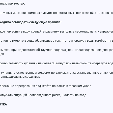
езнакомых местах;
надувных матрацах, камерах и других плавательных средствах (без надзора вз
ходимо соблюдать следующие правила:
жде чем войти в воду, сделайте разминку, выполнив несколько легких упражне
тепенно входите в воду, убедившись в том, что температура воды комфортна 
 нырять при недостаточной глубине водоема, при необследованном дне (ос
ов.
должительность купания - не более 30 минут, при невысокой температуре воды
и купании в естественном водоеме не заплывать за установленные знаки о
им плавательным средствам.
избежание перегревания отдыхайте на пляже в головном уборе.
допускать ситуаций неоправданного риска, шалости на воде.
ЯТКА