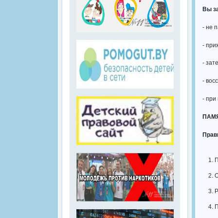
Вы з
- не 
- при
- зат
- вос
- при
ПАМ
Прав
П
О
Р
П