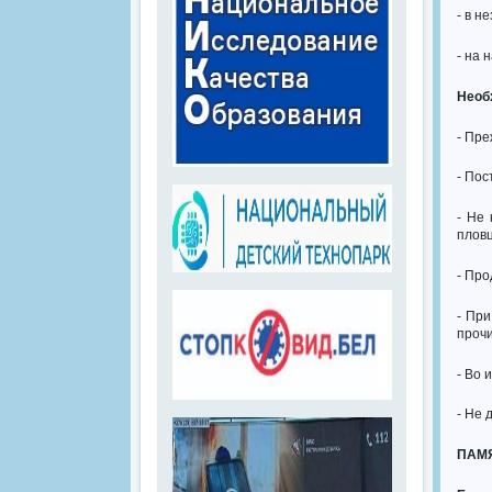
- в н
- на 
Необ
- Пре
- Пос
- Не
пловц
- Про
- Пр
проч
- Во 
- Не 
ПАМ