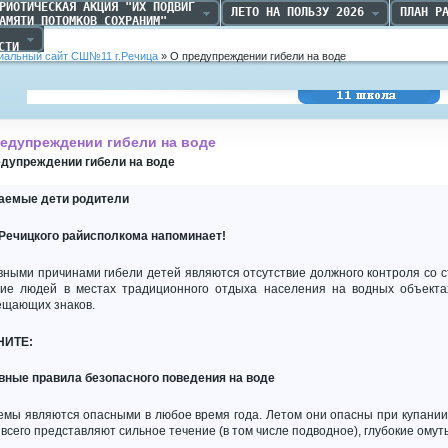
РИОТИЧЕСКАЯ АКЦИЯ "ИХ ПОДВИГ

ЛЕТО НА ПОЛЬЗУ 2026
ПЛАН Р
АМЯТИ ПОТОМКОВ СОХРАНИМ"
 

СТИ
альный сайт СШ№11 г.Речица
» О предупреждении гибели на воде
Средняя школа №11
г.Речица
едупреждении гибели на воде
едупреждении гибели на воде
аемые дети родители
Речицкого райисполкома напоминает!
ными причинами гибели детей являются отсутствие должного контроля со с
ние людей в местах традиционного отдыха населения на водных объекта
ещающих знаков.
НИТЕ:
вные правила безопасного поведения на воде
емы являются опасными в любое время года. Летом они опасны при купании
всего представляют сильное течение (в том числе подводное), глубокие ому