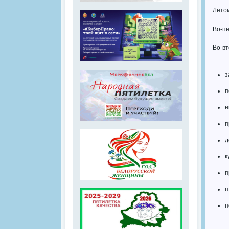
Лето
Во-пе
Во-вт
з
п
н
п
д
к
п
п
п