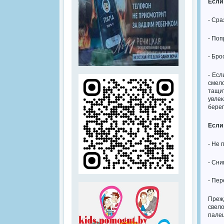
Если
- Сра
- Поп
- Бро
- Есл
смело
тащит
увлек
берег
Если
- Не 
- Сни
- Пер
Прежд
свело
палец