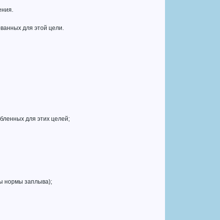
ения.
ованных для этой цели.
обленных для этих целей;
лы нормы заплыва);