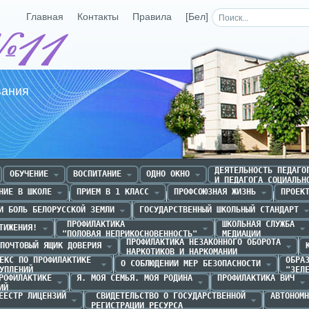
Главная
Контакты
Правила
[Бел]
Средняя школа №11 г.Р
вания
ДЕЯТЕЛЬНОСТЬ ПЕДАГОГ
ОБУЧЕНИЕ
ВОСПИТАНИЕ
ОДНО ОКНО
И ПЕДАГОГА СОЦИАЛЬН
НИЕ В ШКОЛЕ
ПРИЕМ В 1 КЛАСС
ПРОФСОЮЗНАЯ ЖИЗНЬ
ПРОЕК
И БОЛЬ БЕЛОРУССКОЙ ЗЕМЛИ
ГОСУДАРСТВЕННЫЙ ШКОЛЬНЫЙ СТАНДАРТ
 ПРОФИЛАКТИКА 

ШКОЛЬНАЯ СЛУЖБА

ТИЖЕНИЯ!
"ПОЛОВАЯ НЕПРИКОСНОВЕННОСТЬ"
МЕДИАЦИИ
ПРОФИЛАКТИКА НЕЗАКОННОГО ОБОРОТА

ПОЧТОВЫЙ ЯЩИК ДОВЕРИЯ
НАРКОТИКОВ И НАРКОМАНИИ
ЕКС ПО ПРОФИЛАКТИКЕ 

ОБРАЗ
О СОБЛЮДЕНИИ МЕР БЕЗОПАСНОСТИ
УПЛЕНИЙ
"ЗЕЛ
РОФИЛАКТИКЕ

Я. МОЯ СЕМЬЯ. МОЯ РОДИНА
ПРОФИЛАКТИКА ВИЧ
ИЙ
ЕЕСТР ЛИЦЕНЗИЙ
 СВИДЕТЕЛЬСТВО О ГОСУДАРСТВЕННОЙ

АВТОНОМН
РЕГИСТРАЦИИ РЕСУРСА