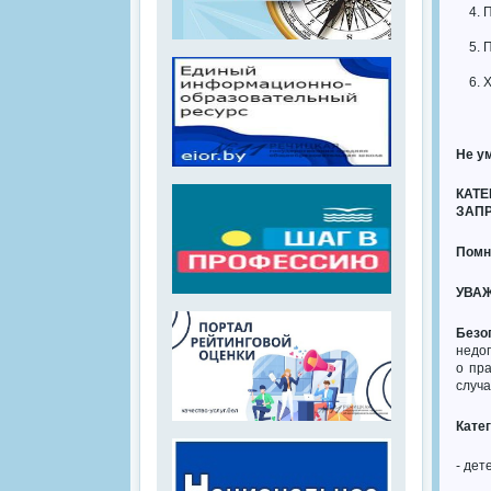
П
П
Х
Не у
КАТЕ
ЗАП
Помн
УВА
Безо
недоп
о пр
случа
Кате
- дет