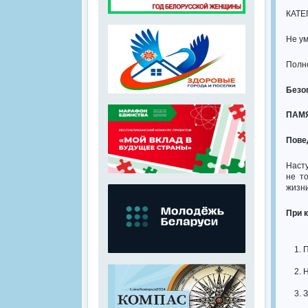
КАТЕ
Не ум
Полн
Безо
ПАМ
Пове
Насту
не т
жизн
При 
П
Н
З