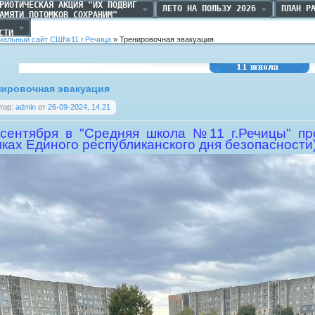
РИОТИЧЕСКАЯ АКЦИЯ "ИХ ПОДВИГ

ЛЕТО НА ПОЛЬЗУ 2026
ПЛАН Р
АМЯТИ ПОТОМКОВ СОХРАНИМ"
 

СТИ
альный сайт СШ№11 г.Речица
» Тренировочная эвакуация
Средняя школа №11
г.Речица
нировочная эвакуация
тор:
admin
от
26-09-2024, 14:21
сентября в "Средняя школа №11 г.Речицы" пр
ках Единого республиканского дня безопасности)