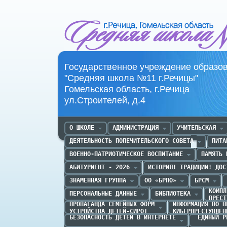
Средняя школа №11 г.Речица
Государственное учреждение образо
"Средняя школа №11 г.Речицы"
Гомельская область, г.Речица
ул.Строителей, д.4
О ШКОЛЕ
АДМИНИСТРАЦИЯ
УЧИТЕЛЬСКАЯ
ДЕЯТЕЛЬНОСТЬ ПОПЕЧИТЕЛЬСКОГО СОВЕТА
ПИТА
ВОЕННО-ПАТРИОТИЧЕСКОЕ ВОСПИТАНИЕ
ПАМЯТЬ 
АБИТУРИЕНТ - 2026
ИСТОРИЯ! ТРАДИЦИИ! ДОС
ЗНАМЕННАЯ ГРУППА
ОО «БРПО»
БРСМ
КОМПЛ
ПЕРСОНАЛЬНЫЕ ДАННЫЕ
БИБЛИОТЕКА
ПРЕСТ
ПРОПАГАНДА CЕМЕЙНЫХ ФОРМ

ИНФОРМАЦИЯ ПО П
УСТРОЙСТВА ДЕТЕЙ-СИРОТ
КИБЕРПРЕСТУПЛЕН
БЕЗОПАСНОСТЬ ДЕТЕЙ В ИНТЕРНЕТЕ
 ЕДИНЫЙ Р