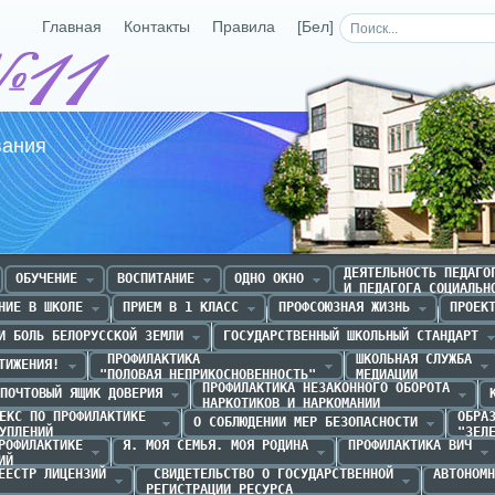
Главная
Контакты
Правила
[Бел]
Средняя школа №11 г.Р
вания
ДЕЯТЕЛЬНОСТЬ ПЕДАГОГ
ОБУЧЕНИЕ
ВОСПИТАНИЕ
ОДНО ОКНО
И ПЕДАГОГА СОЦИАЛЬН
НИЕ В ШКОЛЕ
ПРИЕМ В 1 КЛАСС
ПРОФСОЮЗНАЯ ЖИЗНЬ
ПРОЕК
И БОЛЬ БЕЛОРУССКОЙ ЗЕМЛИ
ГОСУДАРСТВЕННЫЙ ШКОЛЬНЫЙ СТАНДАРТ
 ПРОФИЛАКТИКА 

ШКОЛЬНАЯ СЛУЖБА

ТИЖЕНИЯ!
"ПОЛОВАЯ НЕПРИКОСНОВЕННОСТЬ"
МЕДИАЦИИ
ПРОФИЛАКТИКА НЕЗАКОННОГО ОБОРОТА

ПОЧТОВЫЙ ЯЩИК ДОВЕРИЯ
НАРКОТИКОВ И НАРКОМАНИИ
ЕКС ПО ПРОФИЛАКТИКЕ 

ОБРАЗ
О СОБЛЮДЕНИИ МЕР БЕЗОПАСНОСТИ
УПЛЕНИЙ
"ЗЕЛ
РОФИЛАКТИКЕ

Я. МОЯ СЕМЬЯ. МОЯ РОДИНА
ПРОФИЛАКТИКА ВИЧ
ИЙ
ЕЕСТР ЛИЦЕНЗИЙ
 СВИДЕТЕЛЬСТВО О ГОСУДАРСТВЕННОЙ

АВТОНОМН
РЕГИСТРАЦИИ РЕСУРСА