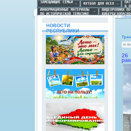
ЗАМЕЩАЮЩИЕ СЕМЬИ
ПАТ
ФУТБОЛ ДЛЯ ВСЕХ
В П
ИНФОРМАЦИОННЫЕ МАТЕРИАЛЫ 

ВИДЕОРОЛИКИ ПО 
ПО ИСТОРИЧЕСКОЙ ТЕМАТИКЕ
КИБЕРБЕЗОПАСНО
Офици
НОВОСТИ
РЕСПУБЛИКИ
Тре
Ав
26 
рам